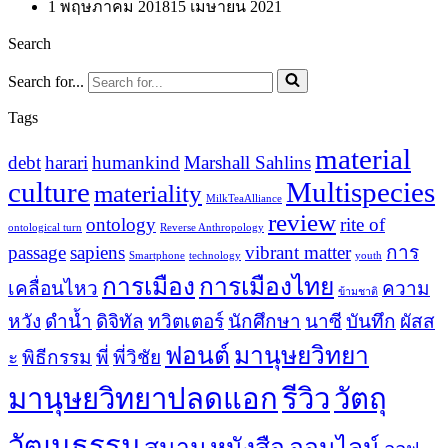
1 พฤษภาคม 2018
15 เมษายน 2021
Search
Search for...
Tags
material
debt
harari
humankind
Marshall Sahlins
culture
Multispecies
materiality
MilkTeaAlliance
review
ontology
rite of
ontological turn
Reverse Anthropology
passage
sapiens
vibrant matter
การ
Smartphone
technology
youth
การเมือง
การเมืองไทย
เคลื่อนไหว
ความ
ข้ามชาติ
หวัง
ดำน้ำ
ดิจิทัล
ทวิตเตอร์
นักศึกษา
นาซี
บันทึก
ผัสส
ฟอนต์
มานุษยวิทยา
ะ
พิธีกรรม
พี่
พี่วิชัย
มานุษยวิทยาปลดแอก
รีวิว
วัตถุ
วัฒนธรรม
สนาม
หนังสือ
ออนไลน์