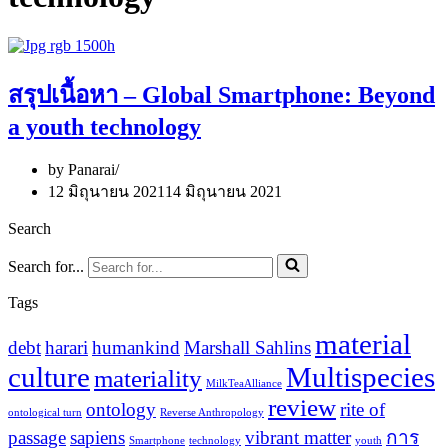
สรุปเนื้อหา – Global Smartphone: Beyond
a youth technology
by
Panarai
12 มิถุนายน 2021
14 มิถุนายน 2021
Search
Search for...
Tags
material
debt
harari
humankind
Marshall Sahlins
culture
Multispecies
materiality
MilkTeaAlliance
review
ontology
rite of
ontological turn
Reverse Anthropology
passage
sapiens
vibrant matter
การ
Smartphone
technology
youth