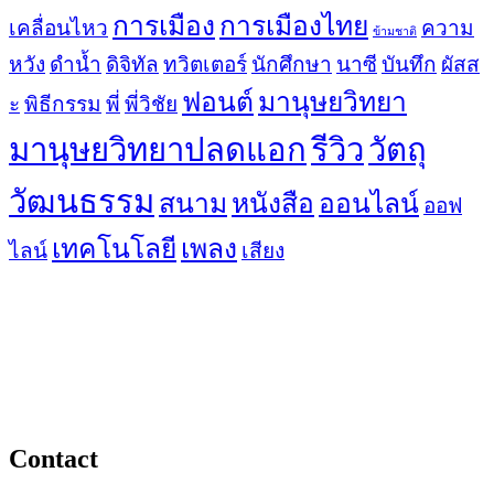
การเมือง
การเมืองไทย
เคลื่อนไหว
ความ
ข้ามชาติ
หวัง
ดำน้ำ
ดิจิทัล
ทวิตเตอร์
นักศึกษา
นาซี
บันทึก
ผัสส
ฟอนต์
มานุษยวิทยา
ะ
พิธีกรรม
พี่
พี่วิชัย
มานุษยวิทยาปลดแอก
รีวิว
วัตถุ
วัฒนธรรม
สนาม
หนังสือ
ออนไลน์
ออฟ
เทคโนโลยี
เพลง
ไลน์
เสียง
Contact