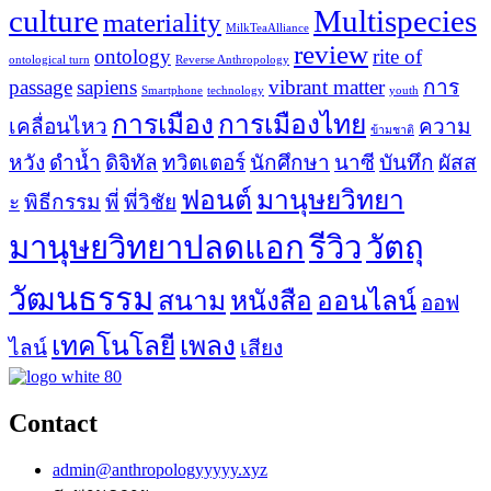
culture
Multispecies
materiality
MilkTeaAlliance
review
ontology
rite of
ontological turn
Reverse Anthropology
passage
sapiens
vibrant matter
การ
Smartphone
technology
youth
การเมือง
การเมืองไทย
เคลื่อนไหว
ความ
ข้ามชาติ
หวัง
ดำน้ำ
ดิจิทัล
ทวิตเตอร์
นักศึกษา
นาซี
บันทึก
ผัสส
ฟอนต์
มานุษยวิทยา
ะ
พิธีกรรม
พี่
พี่วิชัย
มานุษยวิทยาปลดแอก
รีวิว
วัตถุ
วัฒนธรรม
สนาม
หนังสือ
ออนไลน์
ออฟ
เทคโนโลยี
เพลง
ไลน์
เสียง
Contact
admin@anthropologyyyyy.xyz