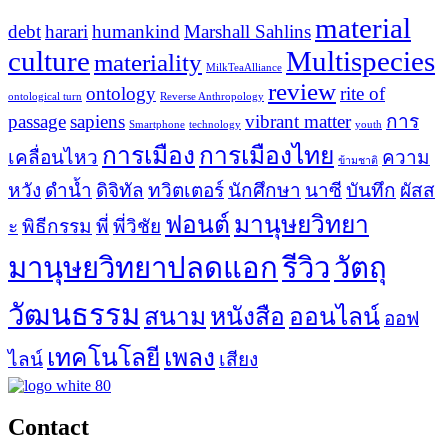
material
debt
harari
humankind
Marshall Sahlins
culture
Multispecies
materiality
MilkTeaAlliance
review
ontology
rite of
ontological turn
Reverse Anthropology
passage
sapiens
vibrant matter
การ
Smartphone
technology
youth
การเมือง
การเมืองไทย
เคลื่อนไหว
ความ
ข้ามชาติ
หวัง
ดำน้ำ
ดิจิทัล
ทวิตเตอร์
นักศึกษา
นาซี
บันทึก
ผัสส
ฟอนต์
มานุษยวิทยา
ะ
พิธีกรรม
พี่
พี่วิชัย
มานุษยวิทยาปลดแอก
รีวิว
วัตถุ
วัฒนธรรม
สนาม
หนังสือ
ออนไลน์
ออฟ
เทคโนโลยี
เพลง
ไลน์
เสียง
Contact