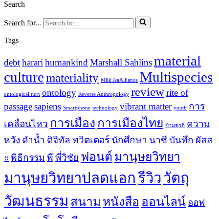
Search
Search for...
Tags
material
debt
harari
humankind
Marshall Sahlins
culture
Multispecies
materiality
MilkTeaAlliance
review
ontology
rite of
ontological turn
Reverse Anthropology
passage
sapiens
vibrant matter
การ
Smartphone
technology
youth
การเมือง
การเมืองไทย
เคลื่อนไหว
ความ
ข้ามชาติ
หวัง
ดำน้ำ
ดิจิทัล
ทวิตเตอร์
นักศึกษา
นาซี
บันทึก
ผัสส
ฟอนต์
มานุษยวิทยา
ะ
พิธีกรรม
พี่
พี่วิชัย
มานุษยวิทยาปลดแอก
รีวิว
วัตถุ
วัฒนธรรม
สนาม
หนังสือ
ออนไลน์
ออฟ