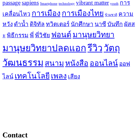
passage
sapiens
vibrant matter
การ
Smartphone
technology
youth
การเมือง
การเมืองไทย
เคลื่อนไหว
ความ
ข้ามชาติ
หวัง
ดำน้ำ
ดิจิทัล
ทวิตเตอร์
นักศึกษา
นาซี
บันทึก
ผัสส
ฟอนต์
มานุษยวิทยา
ะ
พิธีกรรม
พี่
พี่วิชัย
มานุษยวิทยาปลดแอก
รีวิว
วัตถุ
วัฒนธรรม
สนาม
หนังสือ
ออนไลน์
ออฟ
เทคโนโลยี
เพลง
ไลน์
เสียง
Contact