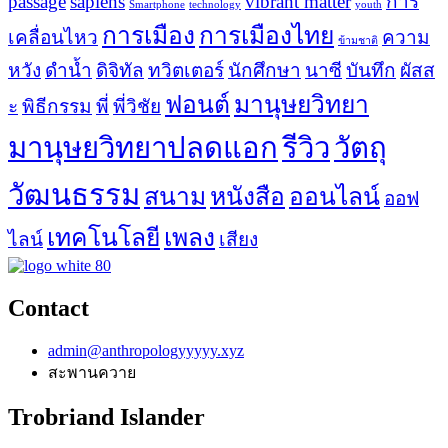
passage
sapiens
vibrant matter
การ
Smartphone
technology
youth
การเมือง
การเมืองไทย
เคลื่อนไหว
ความ
ข้ามชาติ
หวัง
ดำน้ำ
ดิจิทัล
ทวิตเตอร์
นักศึกษา
นาซี
บันทึก
ผัสส
ฟอนต์
มานุษยวิทยา
ะ
พิธีกรรม
พี่
พี่วิชัย
มานุษยวิทยาปลดแอก
รีวิว
วัตถุ
วัฒนธรรม
สนาม
หนังสือ
ออนไลน์
ออฟ
เทคโนโลยี
เพลง
ไลน์
เสียง
Contact
admin@anthropologyyyyy.xyz
สะพานควาย
Trobriand Islander