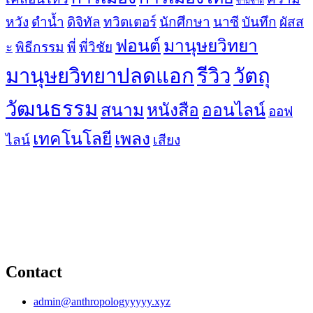
ข้ามชาติ
หวัง
ดำน้ำ
ดิจิทัล
ทวิตเตอร์
นักศึกษา
นาซี
บันทึก
ผัสส
ฟอนต์
มานุษยวิทยา
ะ
พิธีกรรม
พี่
พี่วิชัย
มานุษยวิทยาปลดแอก
รีวิว
วัตถุ
วัฒนธรรม
สนาม
หนังสือ
ออนไลน์
ออฟ
เทคโนโลยี
เพลง
ไลน์
เสียง
Contact
admin@anthropologyyyyy.xyz