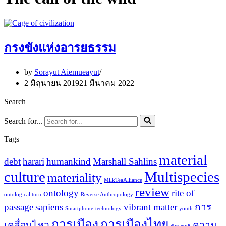
กรงขังแห่งอารยธรรม
by
Sorayut Aiemueayut
2 มิถุนายน 2019
21 มีนาคม 2022
Search
Search for...
Tags
material
debt
harari
humankind
Marshall Sahlins
culture
Multispecies
materiality
MilkTeaAlliance
review
ontology
rite of
ontological turn
Reverse Anthropology
passage
sapiens
vibrant matter
การ
Smartphone
technology
youth
การเมือง
การเมืองไทย
เคลื่อนไหว
ความ