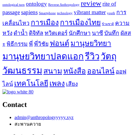
review
ontology
rite of
ontological turn
Reverse Anthropology
passage
sapiens
vibrant matter
การ
Smartphone
technology
youth
การเมือง
การเมืองไทย
เคลื่อนไหว
ความ
ข้ามชาติ
หวัง
ดำน้ำ
ดิจิทัล
ทวิตเตอร์
นักศึกษา
นาซี
บันทึก
ผัสส
ฟอนต์
มานุษยวิทยา
ะ
พิธีกรรม
พี่
พี่วิชัย
มานุษยวิทยาปลดแอก
รีวิว
วัตถุ
วัฒนธรรม
สนาม
หนังสือ
ออนไลน์
ออฟ
เทคโนโลยี
เพลง
ไลน์
เสียง
Contact
admin@anthropologyyyyy.xyz
สะพานควาย