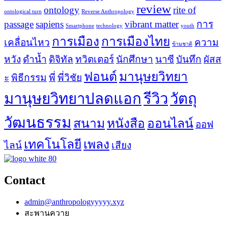
review
ontology
rite of
ontological turn
Reverse Anthropology
passage
sapiens
vibrant matter
การ
Smartphone
technology
youth
การเมือง
การเมืองไทย
เคลื่อนไหว
ความ
ข้ามชาติ
หวัง
ดำน้ำ
ดิจิทัล
ทวิตเตอร์
นักศึกษา
นาซี
บันทึก
ผัสส
ฟอนต์
มานุษยวิทยา
ะ
พิธีกรรม
พี่
พี่วิชัย
มานุษยวิทยาปลดแอก
รีวิว
วัตถุ
วัฒนธรรม
สนาม
หนังสือ
ออนไลน์
ออฟ
เทคโนโลยี
เพลง
ไลน์
เสียง
Contact
admin@anthropologyyyyy.xyz
สะพานควาย