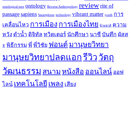
review
ontology
rite of
ontological turn
Reverse Anthropology
passage
sapiens
vibrant matter
การ
Smartphone
technology
youth
การเมือง
การเมืองไทย
เคลื่อนไหว
ความ
ข้ามชาติ
หวัง
ดำน้ำ
ดิจิทัล
ทวิตเตอร์
นักศึกษา
นาซี
บันทึก
ผัสส
ฟอนต์
มานุษยวิทยา
ะ
พิธีกรรม
พี่
พี่วิชัย
มานุษยวิทยาปลดแอก
รีวิว
วัตถุ
วัฒนธรรม
สนาม
หนังสือ
ออนไลน์
ออฟ
เทคโนโลยี
เพลง
ไลน์
เสียง