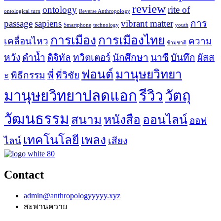
review
ontology
rite of
ontological turn
Reverse Anthropology
passage
sapiens
vibrant matter
การ
Smartphone
technology
youth
การเมือง
การเมืองไทย
เคลื่อนไหว
ความ
ข้ามชาติ
หวัง
ดำน้ำ
ดิจิทัล
ทวิตเตอร์
นักศึกษา
นาซี
บันทึก
ผัสส
ฟอนต์
มานุษยวิทยา
ะ
พิธีกรรม
พี่
พี่วิชัย
มานุษยวิทยาปลดแอก
รีวิว
วัตถุ
วัฒนธรรม
สนาม
หนังสือ
ออนไลน์
ออฟ
เทคโนโลยี
เพลง
ไลน์
เสียง
Contact
admin@anthropologyyyyy.xyz
สะพานควาย