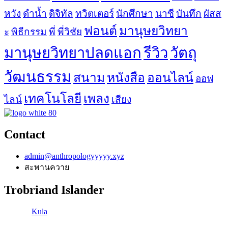
หวัง
ดำน้ำ
ดิจิทัล
ทวิตเตอร์
นักศึกษา
นาซี
บันทึก
ผัสส
ฟอนต์
มานุษยวิทยา
ะ
พิธีกรรม
พี่
พี่วิชัย
มานุษยวิทยาปลดแอก
รีวิว
วัตถุ
วัฒนธรรม
สนาม
หนังสือ
ออนไลน์
ออฟ
เทคโนโลยี
เพลง
ไลน์
เสียง
Contact
admin@anthropologyyyyy.xyz
สะพานควาย
Trobriand Islander
Once in
Kula
,
Always in the Kula.