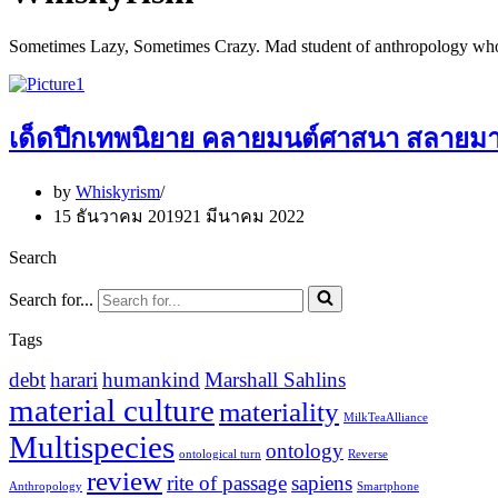
Sometimes Lazy, Sometimes Crazy. Mad student of anthropology who se
เด็ดปีกเทพนิยาย คลายมนต์ศาสนา สลายมาย
by
Whiskyrism
15 ธันวาคม 2019
21 มีนาคม 2022
Search
Search for...
Tags
debt
harari
humankind
Marshall Sahlins
material culture
materiality
MilkTeaAlliance
Multispecies
ontology
ontological turn
Reverse
review
rite of passage
sapiens
Anthropology
Smartphone