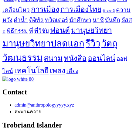
การเมือง
การเมืองไทย
เคลื่อนไหว
ความ
ข้ามชาติ
หวัง
ดำน้ำ
ดิจิทัล
ทวิตเตอร์
นักศึกษา
นาซี
บันทึก
ผัสส
ฟอนต์
มานุษยวิทยา
ะ
พิธีกรรม
พี่
พี่วิชัย
มานุษยวิทยาปลดแอก
รีวิว
วัตถุ
วัฒนธรรม
สนาม
หนังสือ
ออนไลน์
ออฟ
เทคโนโลยี
เพลง
ไลน์
เสียง
Contact
admin@anthropologyyyyy.xyz
สะพานควาย
Trobriand Islander