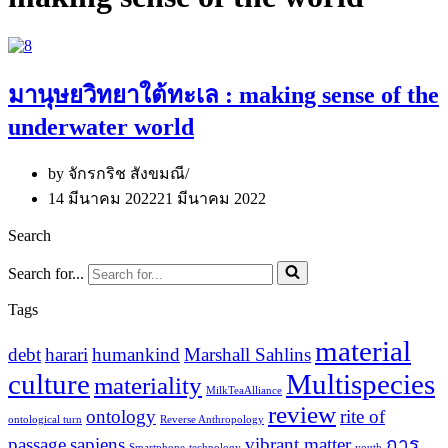
มานุษยวิทยาใต้ทะเล : making sense of the
underwater world
by
จักรกริช สังขมณี
14 มีนาคม 2022
21 มีนาคม 2022
Search
Search for...
Tags
material
debt
harari
humankind
Marshall Sahlins
culture
Multispecies
materiality
MilkTeaAlliance
review
ontology
rite of
ontological turn
Reverse Anthropology
passage
sapiens
vibrant matter
การ
Smartphone
technology
youth