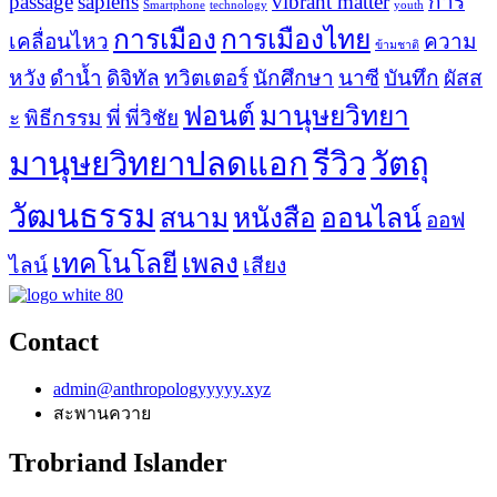
passage
sapiens
vibrant matter
การ
Smartphone
technology
youth
การเมือง
การเมืองไทย
เคลื่อนไหว
ความ
ข้ามชาติ
หวัง
ดำน้ำ
ดิจิทัล
ทวิตเตอร์
นักศึกษา
นาซี
บันทึก
ผัสส
ฟอนต์
มานุษยวิทยา
ะ
พิธีกรรม
พี่
พี่วิชัย
มานุษยวิทยาปลดแอก
รีวิว
วัตถุ
วัฒนธรรม
สนาม
หนังสือ
ออนไลน์
ออฟ
เทคโนโลยี
เพลง
ไลน์
เสียง
Contact
admin@anthropologyyyyy.xyz
สะพานควาย
Trobriand Islander