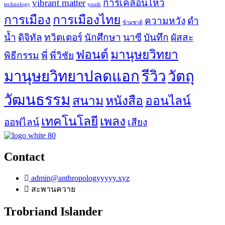
vibrant matter
การเคลื่อนไหว
technology
youth
การเมือง
การเมืองไทย
ความหวัง
ดำ
ข้ามชาติ
น้ำ
ดิจิทัล
ทวิตเตอร์
นักศึกษา
นาซี
บันทึก
ผัสสะ
ฟอนต์
มานุษยวิทยา
พิธีกรรม
พี่
พี่วิชัย
มานุษยวิทยาปลดแอก
รีวิว
วัตถุ
วัฒนธรรม
สนาม
หนังสือ
ออนไลน์
เทคโนโลยี
เพลง
ออฟไลน์
เสียง
Contact
admin@anthropologyyyyy.xyz
สะพานควาย
Trobriand Islander