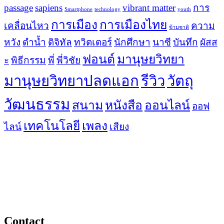
passage
sapiens
vibrant matter
การ
Smartphone
technology
youth
การเมือง
การเมืองไทย
เคลื่อนไหว
ความ
ข้ามชาติ
หวัง
ดำน้ำ
ดิจิทัล
ทวิตเตอร์
นักศึกษา
นาซี
บันทึก
ผัสส
ฟอนต์
มานุษยวิทยา
ะ
พิธีกรรม
พี่
พี่วิชัย
มานุษยวิทยาปลดแอก
รีวิว
วัตถุ
วัฒนธรรม
สนาม
หนังสือ
ออนไลน์
ออฟ
เทคโนโลยี
เพลง
ไลน์
เสียง
Contact