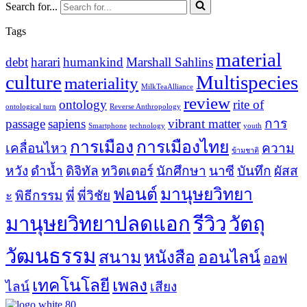
Search for...
Tags
material
debt
harari
humankind
Marshall Sahlins
culture
Multispecies
materiality
MilkTeaAlliance
review
ontology
rite of
ontological turn
Reverse Anthropology
passage
sapiens
vibrant matter
การ
Smartphone
technology
youth
การเมือง
การเมืองไทย
เคลื่อนไหว
ความ
ข้ามชาติ
หวัง
ดำน้ำ
ดิจิทัล
ทวิตเตอร์
นักศึกษา
นาซี
บันทึก
ผัสส
ฟอนต์
มานุษยวิทยา
ะ
พิธีกรรม
พี่
พี่วิชัย
มานุษยวิทยาปลดแอก
รีวิว
วัตถุ
วัฒนธรรม
สนาม
หนังสือ
ออนไลน์
ออฟ
เทคโนโลยี
เพลง
ไลน์
เสียง