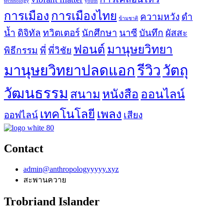
technology
youth
การเมือง
การเมืองไทย
ความหวัง
ดำ
ข้ามชาติ
น้ำ
ดิจิทัล
ทวิตเตอร์
นักศึกษา
นาซี
บันทึก
ผัสสะ
ฟอนต์
มานุษยวิทยา
พิธีกรรม
พี่
พี่วิชัย
มานุษยวิทยาปลดแอก
รีวิว
วัตถุ
วัฒนธรรม
สนาม
หนังสือ
ออนไลน์
เทคโนโลยี
เพลง
ออฟไลน์
เสียง
Contact
admin@anthropologyyyyy.xyz
สะพานควาย
Trobriand Islander