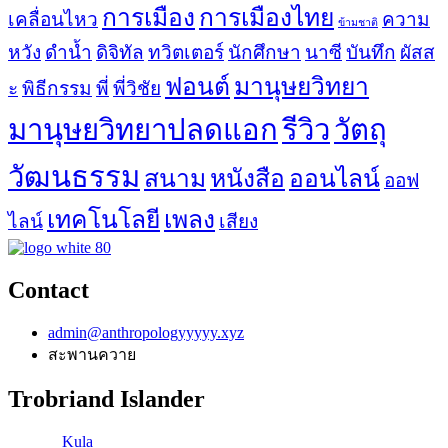
การเมือง
การเมืองไทย
เคลื่อนไหว
ความ
ข้ามชาติ
หวัง
ดำน้ำ
ดิจิทัล
ทวิตเตอร์
นักศึกษา
นาซี
บันทึก
ผัสส
ฟอนต์
มานุษยวิทยา
ะ
พิธีกรรม
พี่
พี่วิชัย
มานุษยวิทยาปลดแอก
รีวิว
วัตถุ
วัฒนธรรม
สนาม
หนังสือ
ออนไลน์
ออฟ
เทคโนโลยี
เพลง
ไลน์
เสียง
Contact
admin@anthropologyyyyy.xyz
สะพานควาย
Trobriand Islander
Once in
Kula
,