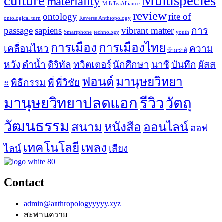
culture
Multispecies
materiality
MilkTeaAlliance
review
ontology
rite of
ontological turn
Reverse Anthropology
passage
sapiens
vibrant matter
การ
Smartphone
technology
youth
การเมือง
การเมืองไทย
เคลื่อนไหว
ความ
ข้ามชาติ
หวัง
ดำน้ำ
ดิจิทัล
ทวิตเตอร์
นักศึกษา
นาซี
บันทึก
ผัสส
ฟอนต์
มานุษยวิทยา
ะ
พิธีกรรม
พี่
พี่วิชัย
มานุษยวิทยาปลดแอก
รีวิว
วัตถุ
วัฒนธรรม
สนาม
หนังสือ
ออนไลน์
ออฟ
เทคโนโลยี
เพลง
ไลน์
เสียง
Contact
admin@anthropologyyyyy.xyz
สะพานควาย